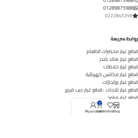
01289875988
01289875988
0222845356
روابط سريعة
قطع غيار محضرات الطعام
قطع غيار هاند بلندر
قطع غيار خلاطات
قطع غيار مكانس كهربائية
قطع غيار بوتجازات
قطع غيار تلاجات -قطع غيار ديب فريزر
قطع غيار مراوح
0
قطع غيار غسالات فوق اوتوماتك
Shop
Wishlist
قطع غيار شفاطات
Cart
My account
روابط مهمة