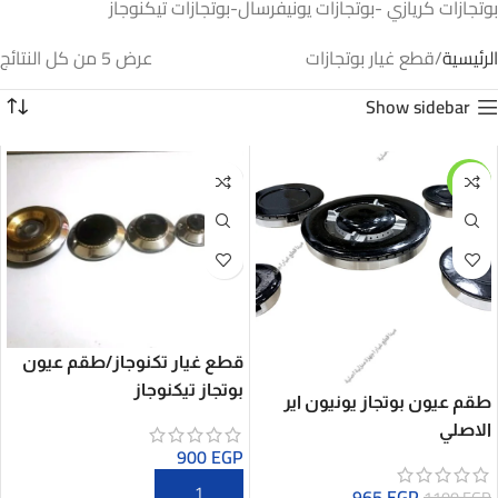
بوتجازات كريازي -بوتجازات يونيفرسال-بوتجازات تيكنوجاز
الرئيسية
قطع غيار بوتجازات
عرض ⁦5⁩ من كل النتائج
Show sidebar
-12%
قطع غيار تكنوجاز/طقم عيون
بوتجاز تيكنوجاز
طقم عيون بوتجاز يونيون اير
الاصلي
900
EGP
965
EGP
1100
EGP