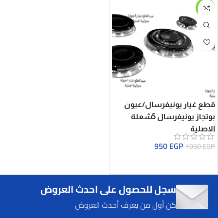
-10%
قطع غيار يونيفرسال/عيون
بوتجاز يونيفرسال 5شعلة
الاصلية
950
EGP
1050
EGP
سجل للحصول على احدث العروض
كن أول من يعرف أحدث العروض