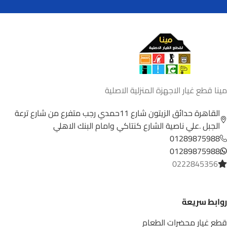
مينا قطع غيار الاجهزة المنزلية الاصلية
القاهرة حدائق الزيتون شارع 11حمدي رجب متفرع من شارع ترعة
الجبل .علي ناصية الشارع كنتاكي وامام البنك الاهلي
01289875988
01289875988
0222845356
روابط سريعة
قطع غيار محضرات الطعام