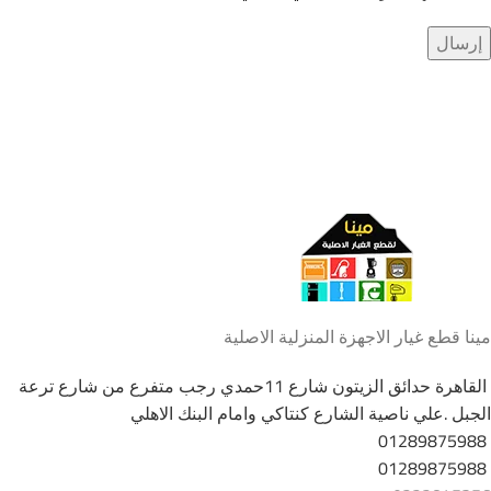
سجل للحصول على احدث العروض
كن أول من يعرف أحدث العروض
مينا قطع غيار الاجهزة المنزلية الاصلية
القاهرة حدائق الزيتون شارع 11حمدي رجب متفرع من شارع ترعة
الجبل .علي ناصية الشارع كنتاكي وامام البنك الاهلي
01289875988
01289875988