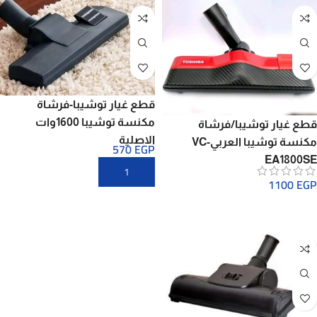
قطع غيار توشيبا-فرشاة
مكنسة توشيبا 1600وات
قطع غيار توشيبا/فرشاة
الاصلية
مكنسة توشيبا العربيVC-
570
EGP
EA1800SE
1100
EGP