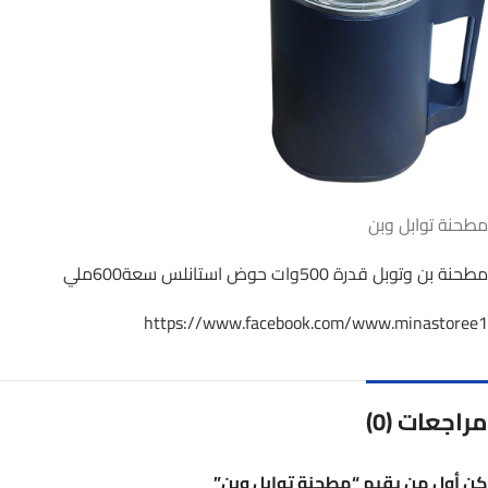
مطحنة توابل وبن
مطحنة بن وتوبل قدرة 500وات حوض استانلس سعة600ملي
https://www.facebook.com/www.minastoree1
مراجعات (0)
كن أول من يقيم “مطحنة توابل وبن”